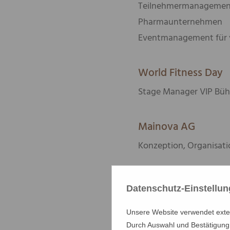
Teilnehmermanagement,
Pharmaunternehmen
Eventmanagement für 
World Fitness Day
Stage Manager
VIP
Büh
Mainova AG
Konzeption, Organisat
029 GmbH
Datenschutz-Einstellu
Eventmanagement für v
Monaco
Unsere Website verwendet extern
Durch Auswahl und Bestätigung 