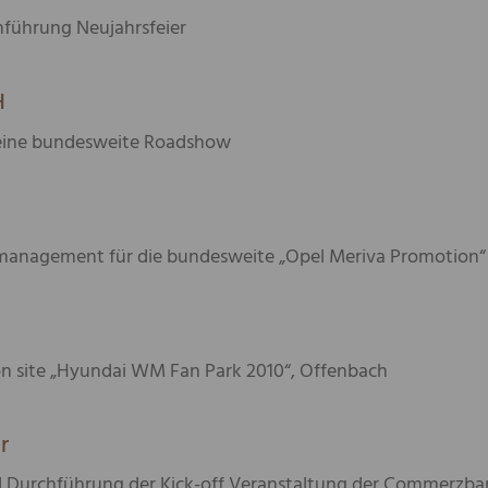
führung Neujahrsfeier
H
 eine bundesweite Roadshow
management für die bundesweite „Opel Meriva Promotion“
n site „Hyundai WM Fan Park 2010“, Offenbach
r
urchführung der Kick-off Veranstaltung der Commerzban