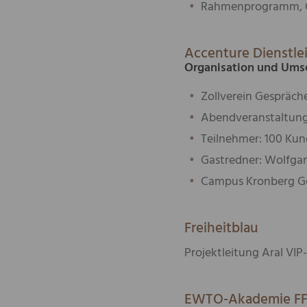
Rahmenprogramm, C
Accenture Dienstl
Organisation und Ums
Zollverein Gespräche
Abendveranstaltung
Teilnehmer: 100 K
Gastredner: Wolfgan
Campus Kronberg G
Freiheitblau
Projektleitung Aral
VIP
EWTO
-Akademie
F