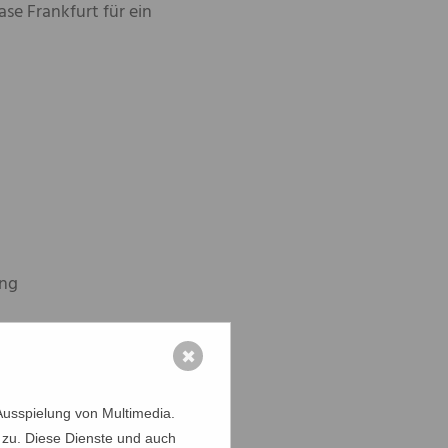
e Frankfurt für ein
ung
✖
rld in Frankfurt und
Ausspielung von Multimedia.
 zu. Diese Dienste und auch