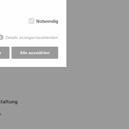
Tables
Notwendig
Details anzeigen/ausblenden
n
Alle auswählen
ess
staltung
n