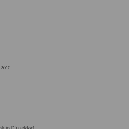
 2010
k in Düsseldorf