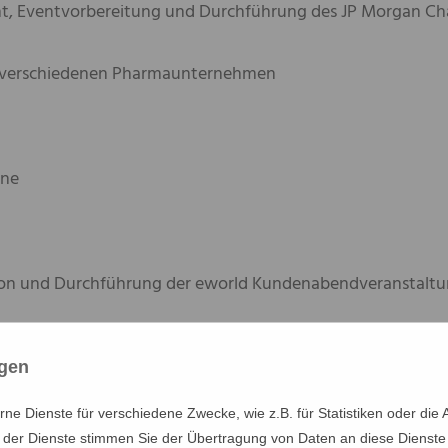
 Eventvorbereitung und Durchführung des JP Morgan Chas
verschiedenen Pharmaunternehmen
ne
ion und Durchführung der eworld Kundenabendveranstalt
ngen
erschiedene Wella Veranstaltungen im Rahmen der Hair Wo
e Dienste für verschiedene Zwecke, wie z.B. für Statistiken oder die 
der Dienste stimmen Sie der Übertragung von Daten an diese Dienste